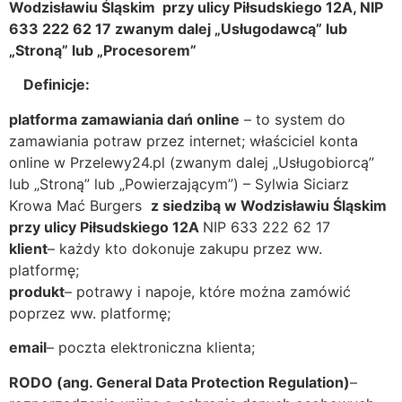
Wodzis
ł
awiu
Ś
l
ą
skim przy ulicy Pi
ł
sudskiego 12A, NIP
633 222 62 17 zwanym dalej „Us
ł
ugodawc
ą”
lub
„
Stron
ą”
lub
„
Procesorem
”
Definicje:
platforma zamawiania da
ń
online
– to system do
zamawiania potraw przez internet; właściciel konta
online w Przelewy24.pl (zwanym dalej „Usługobiorcą”
lub „Stroną” lub „Powierzającym”) – Sylwia Siciarz
Krowa Mać Burgers
z siedzib
ą
w Wodzis
ł
awiu
Ś
l
ą
skim
przy ulicy Pi
ł
sudskiego 12A
NIP 633 222 62 17
klient
– każdy kto dokonuje zakupu przez ww.
platformę;
produkt
– potrawy i napoje, które można zamówić
poprzez ww. platformę;
email
– poczta elektroniczna klienta;
RODO (ang. General Data Protection Regulation)
–