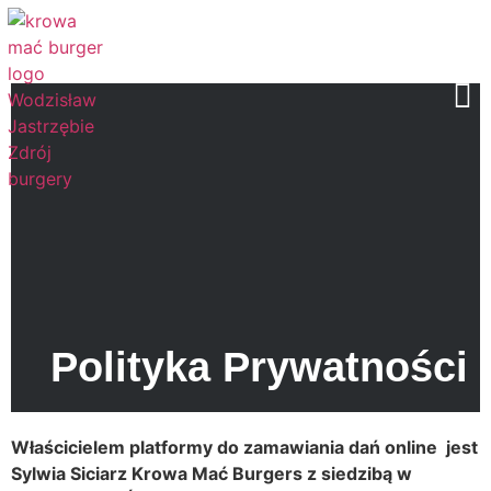
Polityka Prywatności
Polityka Prywatności
W
ł
a
ś
cicielem platformy do zamawiania da
ń
online jest
Sylwia Siciarz Krowa Ma
ć
Burgers z siedzib
ą
w